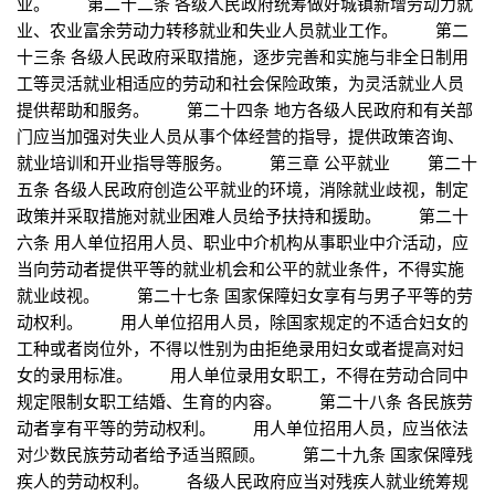
业。 第二十二条 各级人民政府统筹做好城镇新增劳动力就
业、农业富余劳动力转移就业和失业人员就业工作。 第二
十三条 各级人民政府采取措施，逐步完善和实施与非全日制用
工等灵活就业相适应的劳动和社会保险政策，为灵活就业人员
提供帮助和服务。 第二十四条 地方各级人民政府和有关部
门应当加强对失业人员从事个体经营的指导，提供政策咨询、
就业培训和开业指导等服务。 第三章 公平就业 第二十
五条 各级人民政府创造公平就业的环境，消除就业歧视，制定
政策并采取措施对就业困难人员给予扶持和援助。 第二十
六条 用人单位招用人员、职业中介机构从事职业中介活动，应
当向劳动者提供平等的就业机会和公平的就业条件，不得实施
就业歧视。 第二十七条 国家保障妇女享有与男子平等的劳
动权利。 用人单位招用人员，除国家规定的不适合妇女的
工种或者岗位外，不得以性别为由拒绝录用妇女或者提高对妇
女的录用标准。 用人单位录用女职工，不得在劳动合同中
规定限制女职工结婚、生育的内容。 第二十八条 各民族劳
动者享有平等的劳动权利。 用人单位招用人员，应当依法
对少数民族劳动者给予适当照顾。 第二十九条 国家保障残
疾人的劳动权利。 各级人民政府应当对残疾人就业统筹规