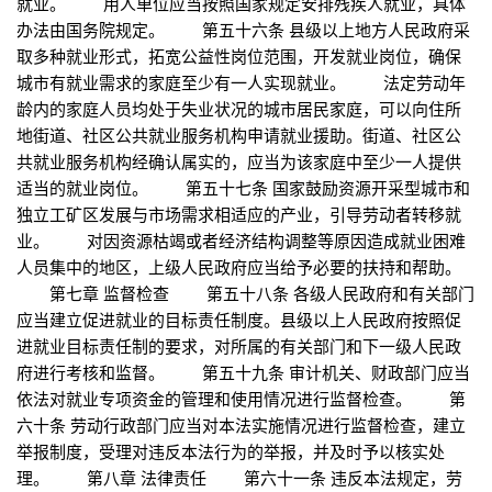
就业。 用人单位应当按照国家规定安排残疾人就业，具体
办法由国务院规定。 第五十六条 县级以上地方人民政府采
取多种就业形式，拓宽公益性岗位范围，开发就业岗位，确保
城市有就业需求的家庭至少有一人实现就业。 法定劳动年
龄内的家庭人员均处于失业状况的城市居民家庭，可以向住所
地街道、社区公共就业服务机构申请就业援助。街道、社区公
共就业服务机构经确认属实的，应当为该家庭中至少一人提供
适当的就业岗位。 第五十七条 国家鼓励资源开采型城市和
独立工矿区发展与市场需求相适应的产业，引导劳动者转移就
业。 对因资源枯竭或者经济结构调整等原因造成就业困难
人员集中的地区，上级人民政府应当给予必要的扶持和帮助。
第七章 监督检查 第五十八条 各级人民政府和有关部门
应当建立促进就业的目标责任制度。县级以上人民政府按照促
进就业目标责任制的要求，对所属的有关部门和下一级人民政
府进行考核和监督。 第五十九条 审计机关、财政部门应当
依法对就业专项资金的管理和使用情况进行监督检查。 第
六十条 劳动行政部门应当对本法实施情况进行监督检查，建立
举报制度，受理对违反本法行为的举报，并及时予以核实处
理。 第八章 法律责任 第六十一条 违反本法规定，劳