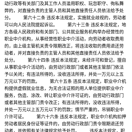
动行政等有关部门及其工作人员滥用职权、玩忽职守、徇私舞
弊的，对直接负责的主管人员和其他直接责任人员依法给予处
分。 第六十二条 违反本法规定，实施就业歧视的，劳动者
可以向人民法院提起诉讼。 第六十三条 违反本法规定，地
方各级人民政府和有关部门、公共就业服务机构举办经营性的
职业中介机构，从事经营性职业中介活动，向劳动者收取费用
的，由上级主管机关责令限期改正，将违法收取的费用退还劳
动者，并对直接负责的主管人员和其他直接责任人员依法给予
处分。 第六十四条 违反本法规定，未经许可和登记，擅自
从事职业中介活动的，由劳动行政部门或者其他主管部门依法
予以关闭；有违法所得的，没收违法所得，并处一万元以上五
万元以下的罚款。 第六十五条 违反本法规定，职业中介机
构提供虚假就业信息，为无合法证照的用人单位提供职业中介
服务，伪造、涂改、转让职业中介许可证的，由劳动行政部门
或者其他主管部门责令改正；有违法所得的，没收违法所得，
并处一万元以上五万元以下的罚款；情节严重的，吊销职业中
介许可证。 第六十六条 违反本法规定，职业中介机构扣押
劳动者居民身份证等证件的，由劳动行政部门责令限期退还劳
动者，并依照有关法律规定给予处罚。 违反本法规定，职