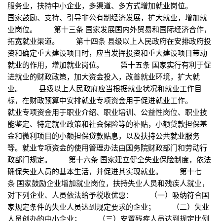
服务业，扶持中小企业，多渠道、多方式增加就业岗位。
国家鼓励、支持、引导非公有制经济发展，扩大就业，增加就
业岗位。 第十三条 国家发展国内外贸易和国际经济合作，
拓宽就业渠道。 第十四条 县级以上人民政府在安排政府投
资和确定重大建设项目时，应当发挥投资和重大建设项目带动
就业的作用，增加就业岗位。 第十五条 国家实行有利于促
进就业的财政政策，加大资金投入，改善就业环境，扩大就
业。 县级以上人民政府应当根据就业状况和就业工作目
标，在财政预算中安排就业专项资金用于促进就业工作。
就业专项资金用于职业介绍、职业培训、公益性岗位、职业技
能鉴定、特定就业政策和社会保险等的补贴，小额贷款担保基
金和微利项目的小额担保贷款贴息，以及扶持公共就业服务
等。就业专项资金的使用管理办法由国务院财政部门和劳动行
政部门规定。 第十六条 国家建立健全失业保险制度，依法
确保失业人员的基本生活，并促进其实现就业。 第十七
条 国家鼓励企业增加就业岗位，扶持失业人员和残疾人就业，
对下列企业、人员依法给予税收优惠： （一）吸纳符合国
家规定条件的失业人员达到规定要求的企业； （二）失业
人员创办的中小企业； （三）安置残疾人员达到规定比例