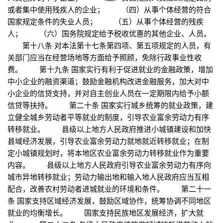
或者集中使用残疾人的企业； （四）从事个体经营的符合
国家规定条件的失业人员； （五）从事个体经营的残疾
人； （六）国务院规定给予税收优惠的其他企业、人员。
第十八条 对本法第十七条第四项、第五项规定的人员，有
关部门应当在经营场地等方面给予照顾，免除行政事业性收
费。 第十九条 国家实行有利于促进就业的金融政策，增加
中小企业的融资渠道；鼓励金融机构改进金融服务，加大对中
小企业的信贷支持，并对自主创业人员在一定期限内给予小额
信贷等扶持。 第二十条 国家实行城乡统筹的就业政策，建
立健全城乡劳动者平等就业的制度，引导农业富余劳动力有序
转移就业。 县级以上地方人民政府推进小城镇建设和加快
县域经济发展，引导农业富余劳动力就地就近转移就业；在制
定小城镇规划时，将本地区农业富余劳动力转移就业作为重要
内容。 县级以上地方人民政府引导农业富余劳动力有序向
城市异地转移就业；劳动力输出地和输入地人民政府应当互相
配合，改善农村劳动者进城就业的环境和条件。 第二十一
条 国家支持区域经济发展，鼓励区域协作，统筹协调不同地区
就业的均衡增长。 国家支持民族地区发展经济，扩大就