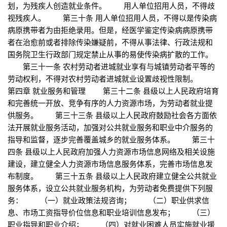
划，为残疾人创造就业条件。 用人单位招用人员，不得歧
视残疾人。 第三十条 用人单位招用人员，不得以是传染病
病原携带者为由拒绝录用。但是，经医学鉴定传染病病原携带
者在治愈前或者排除传染嫌疑前，不得从事法律、行政法规和
国务院卫生行政部门规定禁止从事的易使传染病扩散的工作。
第三十一条 农村劳动者进城就业享有与城镇劳动者平等的
劳动权利，不得对农村劳动者进城就业设置歧视性限制。
第四章 就业服务和管理 第三十二条 县级以上人民政府培育
和完善统一开放、竞争有序的人力资源市场，为劳动者就业提
供服务。 第三十三条 县级以上人民政府鼓励社会各方面依
法开展就业服务活动，加强对公共就业服务和职业中介服务的
指导和监督，逐步完善覆盖城乡的就业服务体系。 第三十
四条 县级以上人民政府加强人力资源市场信息网络及相关设施
建设，建立健全人力资源市场信息服务体系，完善市场信息发
布制度。 第三十五条 县级以上人民政府建立健全公共就业
服务体系，设立公共就业服务机构，为劳动者免费提供下列服
务： （一）就业政策法规咨询； （二）职业供求信
息、市场工资指导价位信息和职业培训信息发布； （三）
职业指导和职业介绍； （四）对就业困难人员实施就业援