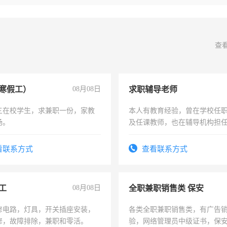
查
寒假工）
08月08日
求职辅导老师
三在校学生，求兼职一份，家教
本人有教育经验，曾在学校任
场。
及任课教师，也在辅导机构担
师，求周一至周五辅导老师的
看联系方式
查看联系方式
工
08月08日
全职兼职销售类 保安
修电路，灯具，开关插座安装，
各类全职兼职销售类，有广告
修，故障排除，兼职和零活。
验，网络管理员中级证书，保