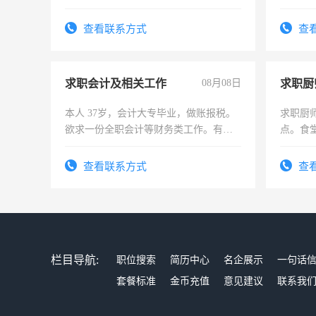
六，渣土车
查看联系方式
查
求职会计及相关工作
08月08日
求职厨
本人 37岁，会计大专毕业，做账报税。
求职厨
欲求一份全职会计等财务类工作。有会
点。食堂
计证
上
查看联系方式
查
栏目导航:
职位搜索
简历中心
名企展示
一句话
套餐标准
金币充值
意见建议
联系我