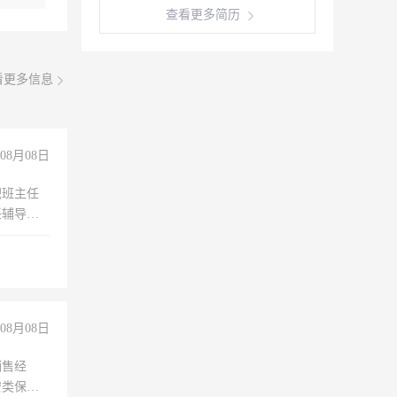
查看更多简历
看更多信息
08月08日
职班主任
任辅导教
工作
08月08日
销售经
安类保安