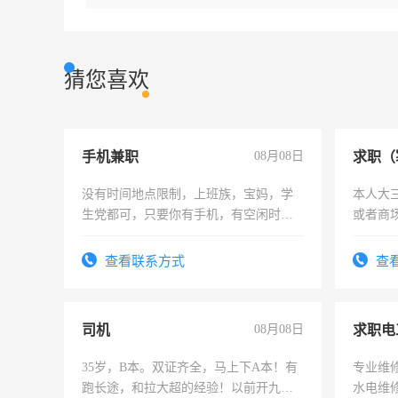
猜您喜欢
手机兼职
08月08日
求职（
没有时间地点限制，上班族，宝妈，学
本人大
生党都可，只要你有手机，有空闲时
或者商
间，一单一结，一天二三十不成问题，
勤快的四五十，每天挣零花钱没问题！
查看联系方式
查
司机
08月08日
求职电
35岁，B本。双证齐全，马上下A本！有
专业维
跑长途，和拉大超的经验！以前开九米
水电维