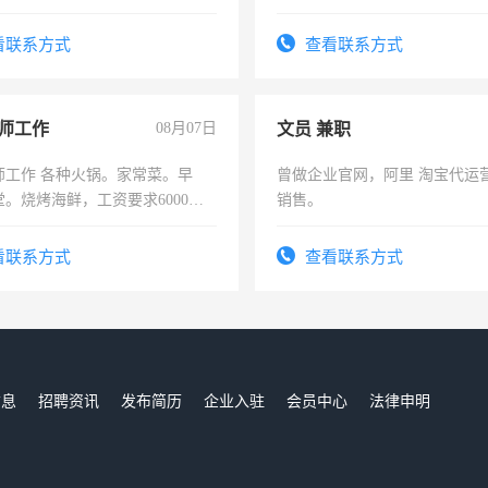
队长，形象岗或幼儿园保安，
有高低压电工证和十几年工作
看联系方式
查看联系方式
师工作
08月07日
文员 兼职
师工作 各种火锅。家常菜。早
曾做企业官网，阿里 淘宝代运
。烧烤海鲜，工资要求6000以
销售。
看联系方式
查看联系方式
信息
招聘资讯
发布简历
企业入驻
会员中心
法律申明
们